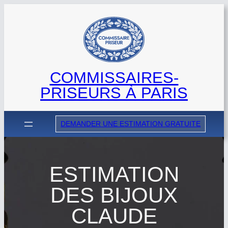
Aller
au
contenu
COMMISSAIRES-
PRISEURS À PARIS
DEMANDER UNE ESTIMATION GRATUITE
ESTIMATION
DES BIJOUX
CLAUDE