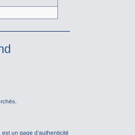
and
erchés.
, est un gage d’authenticité