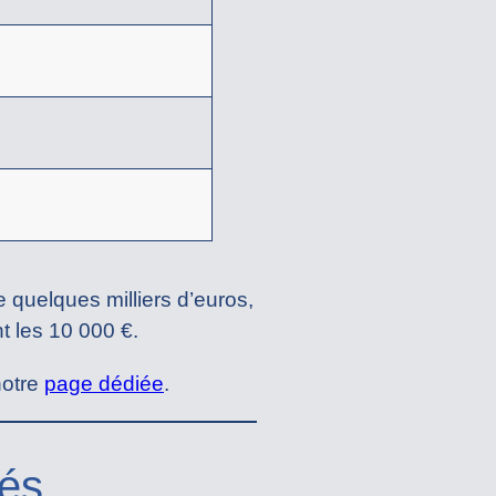
e quelques milliers d’euros,
 les 10 000 €.
notre
page dédiée
.
hés