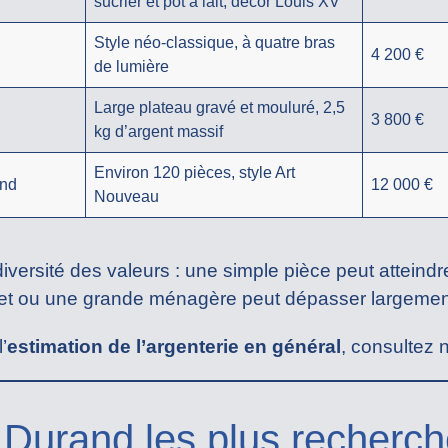
sucrier et pot à lait, décor Louis XV
Style néo-classique, à quatre bras
4 200 €
de lumière
Large plateau gravé et mouluré, 2,5
3 800 €
kg d’argent massif
Environ 120 pièces, style Art
and
12 000 €
Nouveau
diversité des valeurs : une simple pièce peut atteindr
let ou une grande ménagère peut dépasser largement
’
estimation de l’argenterie en général
, consultez 
Durand les plus recherc