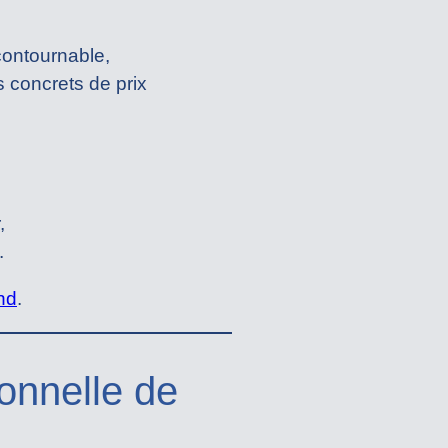
contournable,
 concrets de prix
,
.
nd
.
onnelle de