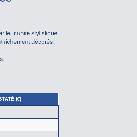
 leur unité stylistique.
nt richement décorés.
s.
TATÉ (€)