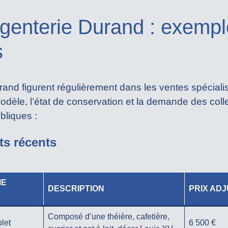
rgenterie Durand : exempl
s
rand figurent régulièrement dans les ventes spéciali
modèle, l’état de conservation et la demande des col
bliques :
ts récents
IE
DESCRIPTION
PRIX ADJ
Composé d’une théière, cafetière,
let
6 500 €