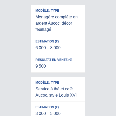
R
É
Ménagère complète en
S
argent Aucoc, décor
E
U
feuillagé
M
S
L
O
T
T
D
I
6 000 – 8 000
A
È
M
T
L
A
E
E
T
9 500
N
/
I
V
T
O
E
Y
N
N
P
(
Service à thé et café
T
E
€
Aucoc, style Louis XVI
E
)
(
€
3 000 – 5 000