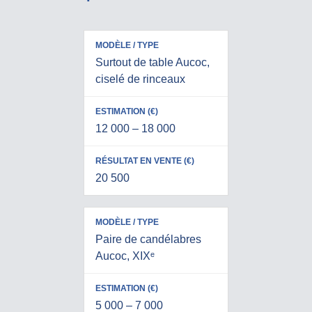
R
É
Surtout de table Aucoc,
S
ciselé de rinceaux
E
U
M
S
L
O
T
12 000 – 18 000
T
D
I
A
È
M
T
L
A
20 500
E
E
T
N
/
I
V
T
O
E
Y
N
Paire de candélabres
N
P
(
Aucoc, XIXᵉ
T
E
€
E
)
(
5 000 – 7 000